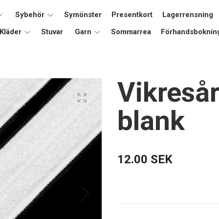
Sybehör
Symönster
Presentkort
Lagerrensning
Kläder
Stuvar
Garn
Sommarrea
Förhandsboknin
Vikreså
blank
12.00 SEK