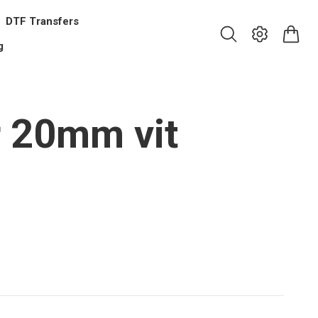
DTF Transfers
g
r 20mm vit