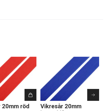
r 20mm röd
Vikresår 20mm