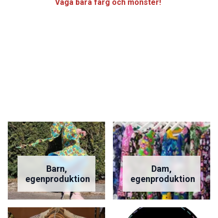
Våga bära färg och mönster!
Barn,
Dam,
egenproduktion
egenproduktion