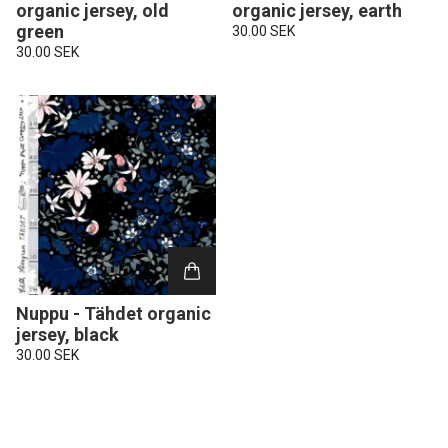
organic jersey, old
organic jersey, earth
green
30.00 SEK
30.00 SEK
Nuppu - Tähdet organic
jersey, black
30.00 SEK