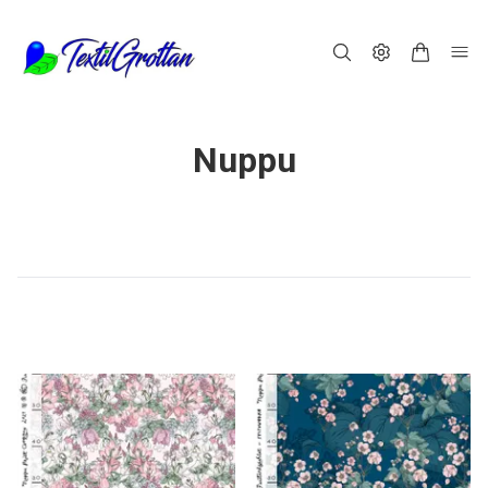
Nuppu