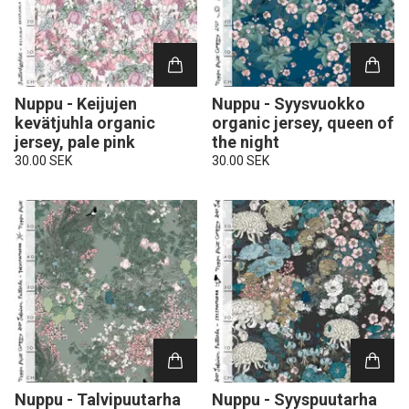
Nuppu - Keijujen
Nuppu - Syysvuokko
kevätjuhla organic
organic jersey, queen of
jersey, pale pink
the night
30.00 SEK
30.00 SEK
Nuppu - Talvipuutarha
Nuppu - Syyspuutarha