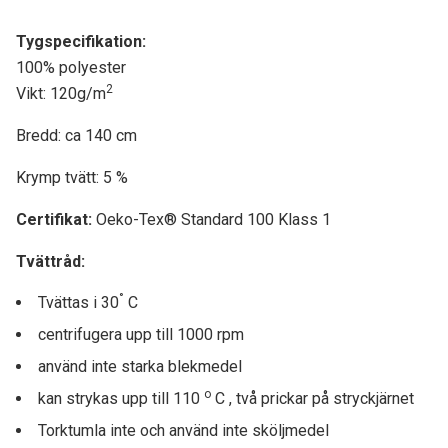
Tygspecifikati
on:
100% polyester
2
Vikt: 120g/m
Bredd: ca 140 cm
Krymp tvätt: 5 %
Certifikat:
Oeko-Tex® Standard 100 Klass 1
Tvättråd:
°
Tvättas i 30
C
centrifugera upp till
10
00 rpm
använd inte starka blekmedel
o
kan strykas upp till 110
C , två prickar på stryckjärnet
Torktumla inte och använd inte sköljmedel