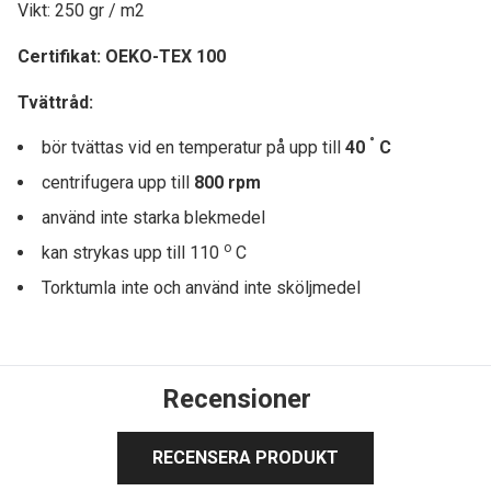
Vikt: 250 gr / m2
Certifikat:
OEKO-TEX 100
Tvättråd:
°
bör tvättas vid en temperatur på upp till
40
C
centrifugera upp till
8
00 rpm
använd inte starka blekmedel
o
kan strykas upp till 110
C
Torktumla inte och använd inte sköljmedel
Recensioner
RECENSERA PRODUKT