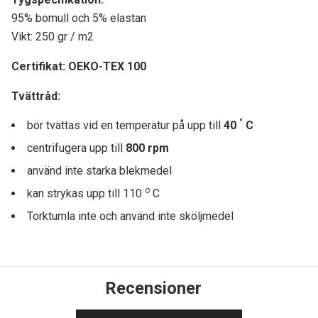
95% bomull och 5% elastan
Vikt: 250 gr / m2
Certifikat:
OEKO-TEX 100
Tvättråd:
°
bör tvättas vid en temperatur på upp till
40
C
centrifugera upp till
8
00 rpm
använd inte starka blekmedel
o
kan strykas upp till 110
C
Torktumla inte och använd inte sköljmedel
Recensioner