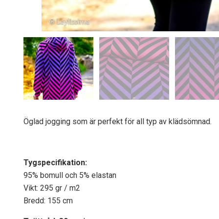
Öglad jogging som är perfekt för all typ av klädsömnad.
Tygspecifikati
on:
95% bomull och 5% elastan
Vikt: 295 gr / m2
Bredd: 155 cm