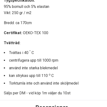
Tygspecifikati
on:
95% bomull och 5% elastan
Vikt: 250 gr / m2
Bredd: ca 170cm
Certifikat:
OEKO-TEX 100
Tvättråd:
°
Tvättas i 40
C
centrifugera upp till
10
00 rpm
använd inte starka blekmedel
o
kan strykas upp till 110
C
Torktumla inte och använd inte sköljmedel
Säljs per DM - vid köp 1m väljer du 10st