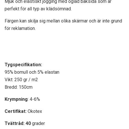
Mjuk och elastiskt jogging med öglad baksida som är
perfekt för all typ av klädsömnad.
Färgen kan skilja sig mellan olika skärmar och är inte grund
för reklamation.
Tygspecifikati
on:
95% bomull och 5% elastan
Vikt: 250 gr / m2
Bredd: 150cm
Krympning
: 4-6%
Certifikat:
Okotex
Tvättråd: 40
grader