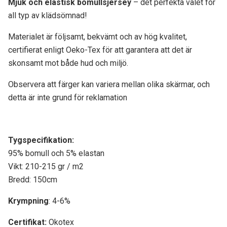
Mjuk och elastisk bomullsjersey
– det perfekta valet för
all typ av klädsömnad!
Materialet är följsamt, bekvämt och av hög kvalitet,
certifierat enligt Oeko-Tex för att garantera att det är
skonsamt mot både hud och miljö.
Observera att färger kan variera mellan olika skärmar, och
detta är inte grund för reklamation
Tygspecifikati
on:
95% bomull och 5% elastan
Vikt: 210-215 gr / m2
Bredd: 150cm
Krympning
: 4-6%
Certifikat:
Okotex