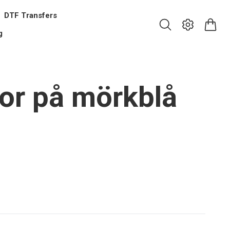
DTF Transfers
g
or på mörkblå