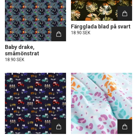
Färgglada blad på svart
18.90 SEK
Baby drake,
småmönstrat
18.90 SEK