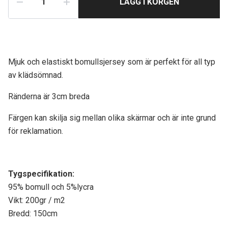
LÄGG I KORGEN
Mjuk och elastiskt bomullsjersey som är perfekt för all typ
av klädsömnad.
Ränderna är 3cm breda
Färgen kan skilja sig mellan olika skärmar och är inte grund
för reklamation.
Tygspecifikati
on:
95% bomull och 5%lycra
Vikt: 200gr / m2
Bredd: 150cm