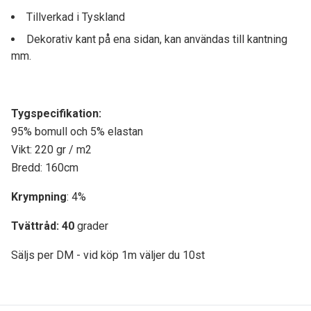
Tillverkad i Tyskland
Dekorativ kant på ena sidan, kan användas till kantning
mm.
Tygspecifikati
on:
95% bomull och 5% elastan
Vikt: 220 gr / m2
Bredd: 160cm
Krympning
: 4%
Tvättråd: 40
grader
Säljs per DM - vid köp 1m väljer du 10st