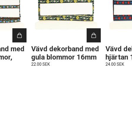
and med
Vävd dekorband med
Vävd de
mor,
gula blommor 16mm
hjärtan
22.00 SEK
24.00 SEK