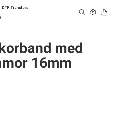
DTF Transfers
g
korband med
ommor 16mm