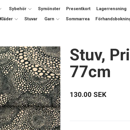
Sybehör
Symönster
Presentkort
Lagerrensning
Kläder
Stuvar
Garn
Sommarrea
Förhandsboknin
Stuv, Pr
77cm
130.00 SEK