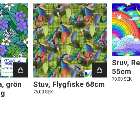
Sruv, R
55cm
70.00 SEK
a, grön
Stuv, Flygfiske 68cm
ng
75.00 SEK