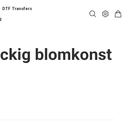
DTF Transfers
g
ickig blomkonst