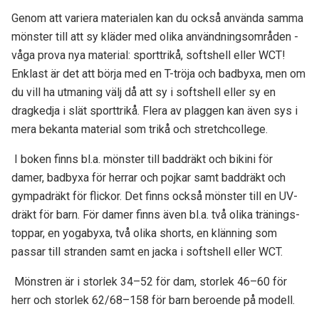
Genom att variera materialen kan du också
använda samma
mönster till att
sy kläder med olika användningsområden
-
v
å
ga prova nya material: sporttrikå, softshell eller WCT!
Enklast är det att börja med en
T
-
tröja
och badbyxa, men om
du vill ha utmaning välj då
att sy i
softshell
eller sy en
dragked
ja
i
slät
spo
r
ttrikå. Flera av plaggen kan även sys i
mera bekanta material som trikå och stretchcollege.
I boken finns bl.a. mönster till baddräkt och bikini för
damer, badbyxa för herrar och pojkar samt baddräkt och
gympadräkt för flickor. Det finns också mönster till en UV-
dräkt för barn. För damer finns även bl.a. två olika tränings-
toppar, en yogabyxa, två olika shorts, en klänning som
passar till stranden samt en jacka i softshell eller WCT.
Mönstren är i storlek 34–52 för dam, storlek 46–60 för
herr och storlek 62/68–158 för barn beroende på modell.