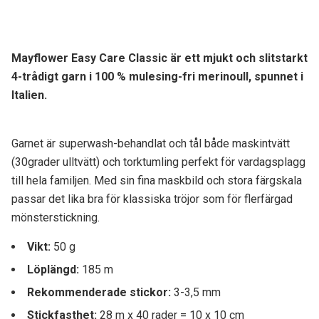
Mayflower Easy Care Classic är ett mjukt och slitstarkt
4-trådigt garn i 100 % mulesing-fri merinoull, spunnet i
Italien.
Garnet är superwash-behandlat och tål både maskintvätt
(30grader ulltvätt) och torktumling perfekt för vardagsplagg
till hela familjen. Med sin fina maskbild och stora färgskala
passar det lika bra för klassiska tröjor som för flerfärgad
mönsterstickning.
Vikt:
50 g
Löplängd:
185 m
Rekommenderade stickor:
3-3,5 mm
Stickfasthet:
28 m x 40 rader = 10 x 10 cm