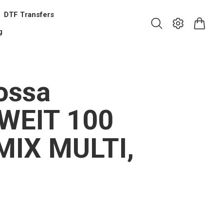
DTF Transfers
g
ossa
WEIT 100
MIX MULTI,