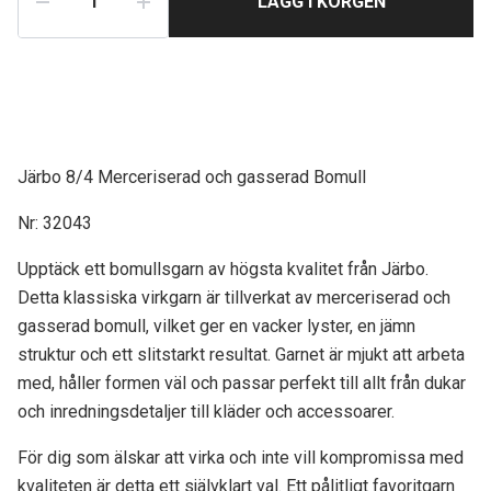
LÄGG I KORGEN
Järbo 8/4 Merceriserad
och gasserad
Bomull
Nr: 32043
Upptäck ett bomullsgarn av högsta kvalitet från Järbo.
Detta klassiska virkgarn är tillverkat av merceriserad och
gasserad bomull, vilket ger en vacker lyster, en jämn
struktur och ett slitstarkt resultat. Garnet är mjukt att arbeta
med, håller formen väl och passar perfekt till allt från dukar
och inredningsdetaljer till kläder och accessoarer.
För dig som älskar att virka och inte vill kompromissa med
kvaliteten är detta ett självklart val. Ett pålitligt favoritgarn