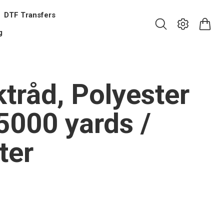
DTF Transfers
g
tråd, Polyester
-5000 yards /
ter