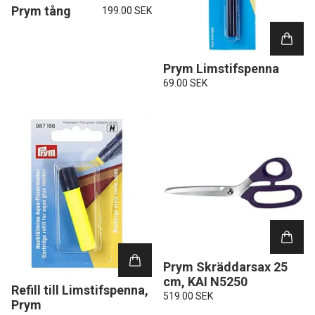
Prym tång
199.00 SEK
Prym Limstifspenna
69.00 SEK
Prym Skräddarsax 25
cm, KAI N5250
Refill till Limstifspenna,
519.00 SEK
Prym