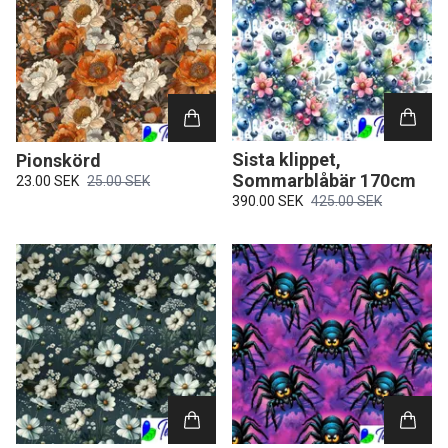
Sista klippet,
Pionskörd
Sommarblåbär 170cm
23.00 SEK
25.00 SEK
390.00 SEK
425.00 SEK